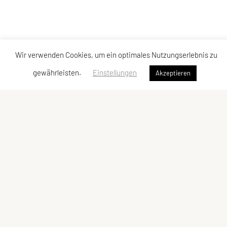
Wir verwenden Cookies, um ein optimales Nutzungserlebnis zu
gewährleisten.
Einstellungen
Akzeptieren
SPORTUNION Melk
Anton Fuchs-Straße 8 | 3390 Melk
ZVR-Zahl: 432828801
IBAN: AT09 3293 9000 0386 6399
E-Mail:
info@melk.sportunion.at
Kontaktadressen
Schnellzugriff